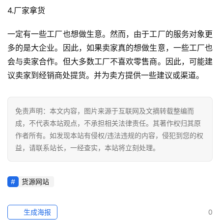
百
4.厂家拿货
科
一定有一些工厂也想做生意。然而，由于工厂的服务对象更
社
多的是大企业。因此，如果卖家真的想做生意，一些工厂也
媒
会与卖家合作。但大多数工厂不喜欢零售商。因此，可能建
营
销
议卖家到经销商处提货。并为卖方提供一些建议或渠道。
跨
免责声明：本文内容，图片来源于互联网及文摘转载整编而
境
成，不代表本站观点，不承担相关法律责任。其著作权归其原
导
作者所有。如发现本站有侵权/违法违规的内容，侵犯到您的权
航
益，请联系站长，一经查实，本站将立刻处理。
货源网站
生成海报
0