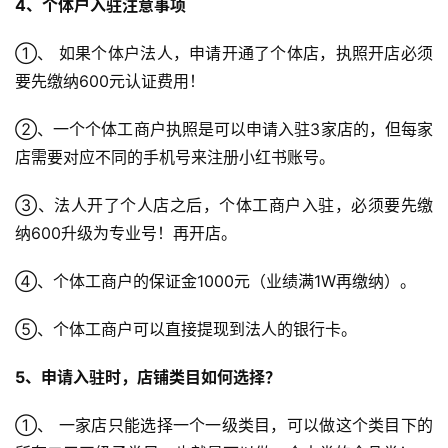
4、个体户入驻注意事项
首
①、 如果个体户法人，申请开通了个体店，执照开店必须
页
要先缴纳600元认证费用！
全
②、一个个体工商户执照是可以申请入驻3家店的，但每家
球
店需要对应不同的手机号来注册小红书账号。
开
店
③、法人开了个人店之后，个体工商户入驻，必须要先缴
纳600升级为专业号！再开店。
跨
境
④、个体工商户的保证金1000元（业绩满1W再缴纳）。
百
科
⑤、个体工商户可以直接提现到法人的银行卡。
5、申请入驻时，店铺类目如何选择？
社
媒
①、 一家店只能选择一个一级类目，可以做这个类目下的
营