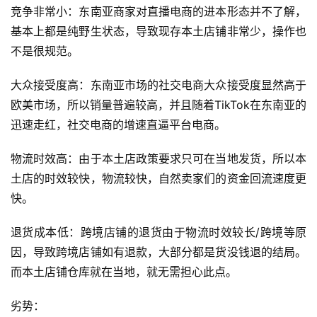
竞争非常小：东南亚商家对直播电商的进本形态并不了解，
店
基本上都是纯野生状态，导致现存本土店铺非常少，操作也
不是很规范。
跨
境
大众接受度高：东南亚市场的社交电商大众接受度显然高于
百
欧美市场，所以销量普遍较高，并且随着TikTok在东南亚的
科
迅速走红，社交电商的增速直逼平台电商。
社
物流时效高：由于本土店政策要求只可在当地发货，所以本
媒
土店的时效较快，物流较快，自然卖家们的资金回流速度更
营
销
快。
退货成本低：跨境店铺的退货由于物流时效较长/跨境等原
跨
境
因，导致跨境店铺如有退款，大部分都是货没钱退的结局。
导
而本土店铺仓库就在当地，就无需担心此点。
航
劣势：