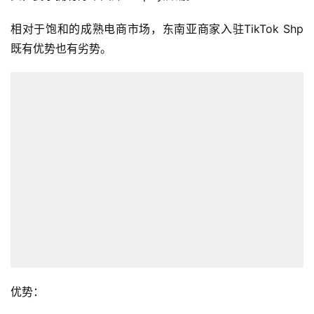
相对于饱和的成熟电商市场，东南亚商家入驻TikTok Shp
既有优势也有劣势。
首
页
全
优势：
球
开