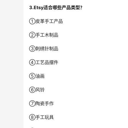
3.Etsy适合哪些产品类型？
①皮革手工产品
②手工木制品
③刺绣针制品
④工艺品摆件
⑤油画
⑥风铃
⑦陶瓷手作
⑧手工玩具