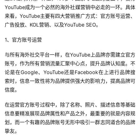
境
YouTube成为一个必然的海外社媒营销中必走的一环。具体
百
来看，YouTube主要有四大营销推广方式：官方账号运营、
科
广告投放、KOL营销、以及YouTube SEO。
社
1、官方账号运营
媒
营
与所有海外社交平台一样，在YouTube上品牌亦需建立官方
销
账号，作为所有营销流量汇聚中心点，提升品牌认知度。不
论是在Google、YouTube还是Facebook在上进行品牌搜
跨
索时，信息一致性将为品牌提供强大的影响力，提高品牌可
境
导
信度。
航
在运营官方账号过程中，除了名称、照片、描述信息等基础
信息要精准展现品牌属性和产品之外，最重要的就是内容规
划，而一个有趣的品牌账号无形中吸引一群志同道合的品牌
挚友。