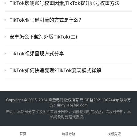
TikTok影响账号权重因素,TikTok提升账号权重方法
TikTok亚马逊引流的方式是什么？
安卓怎么下载海外版TikTok(二)
TikTok视频呈现方式分享
TikTok如何快速变现?TikTok变现模式详解
Copyright © 2015-2024
零壹电商
版权所有
粤ICP备2021100744号
联系方
式：lingyilab@qq.com
申明：本站部分文字及图片来源于网络，如侵犯到您的权益，请及时告知，本
站将及时处理或撤换。
首页
跨境导航
视频提取