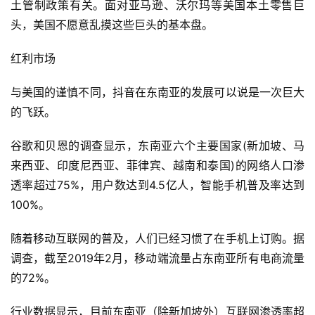
土管制政策有关。面对亚马逊、沃尔玛等美国本土零售巨
头，美国不愿意乱摸这些巨头的基本盘。
红利市场
与美国的谨慎不同，抖音在东南亚的发展可以说是一次巨大
的飞跃。
谷歌和贝恩的调查显示，东南亚六个主要国家(新加坡、马
来西亚、印度尼西亚、菲律宾、越南和泰国)的网络人口渗
透率超过75%，用户数达到4.5亿人，智能手机普及率达到
100%。
随着移动互联网的普及，人们已经习惯了在手机上订购。据
调查，截至2019年2月，移动端流量占东南亚所有电商流量
的72%。
首
页
行业数据显示，目前东南亚（除新加坡外）互联网渗透率超