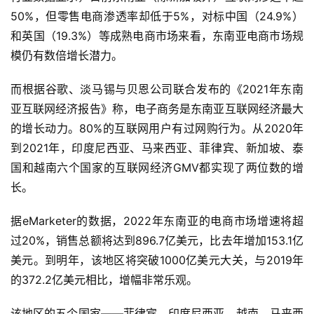
50%，但零售电商渗透率却低于5%，对标中国（24.9%）
全
和英国（19.3%）等成熟电商市场来看，东南亚电商市场规
球
模仍有数倍增长潜力。
开
店
而根据谷歌、淡马锡与贝恩公司联合发布的《2021年东南
亚互联网经济报告》称，电子商务是东南亚互联网经济最大
跨
的增长动力。80%的互联网用户有过网购行为。从2020年
境
到2021年，印度尼西亚、马来西亚、菲律宾、新加坡、泰
百
国和越南六个国家的互联网经济GMV都实现了两位数的增
科
长。
社
据eMarketer的数据，2022年东南亚的电商市场增速将超
媒
过20%，销售总额将达到896.7亿美元，比去年增加153.1亿
营
销
美元。到明年，该地区将突破1000亿美元大关，与2019年
的372.2亿美元相比，增幅非常乐观。
跨
该地区的五个国家——菲律宾、印度尼西亚、越南、马来西