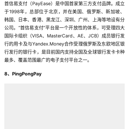
首信易支付（PayEase）是中国首家第三方支付品牌。成立
于1998年，总部位于北京，并在美国、俄罗斯、新加坡、
韩国、日本、香港、黑龙江、深圳、广州、上海等地设有分
公司。“首信易支付”平台是一个开放性的体系，可受理四大
首
国际卡组织（VISA、MasterCard、AE、JCB）成员银行发
页
行的用卡及与Yandex.Money合作受理俄罗斯及东欧地区银
行发行的银行卡，是目前国内支持全国及全球银行发卡卡种
全
最多、覆盖范围最广的电子支付平台之一。
球
开
8、PingPongPay
店
跨
境
百
科