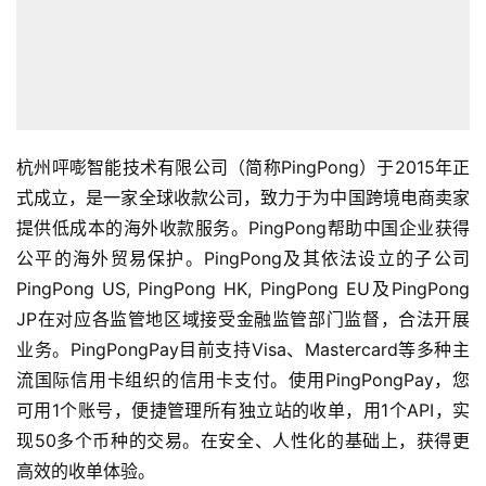
社
媒
营
销
跨
杭州呯嘭智能技术有限公司（简称PingPong）于2015年正
境
导
式成立，是一家全球收款公司，致力于为中国跨境电商卖家
航
提供低成本的海外收款服务。PingPong帮助中国企业获得
公平的海外贸易保护。PingPong及其依法设立的子公司
PingPong US, PingPong HK, PingPong EU及PingPong
JP在对应各监管地区域接受金融监管部门监督，合法开展
业务。PingPongPay目前支持Visa、Mastercard等多种主
流国际信用卡组织的信用卡支付。使用PingPongPay，您
可用1个账号，便捷管理所有独立站的收单，用1个API，实
现50多个币种的交易。在安全、人性化的基础上，获得更
高效的收单体验。