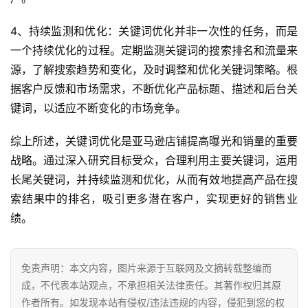
跨
境
4、持续监测和优化：关键词优化并非一次性的任务，而是
百
一个持续优化的过程。定期监测关键词的搜索排名和流量来
科
源，了解搜索趋势和变化，及时调整和优化关键词策略。根
据客户反馈和市场需求，不断优化产品标题、描述和后台关
社
媒
键词，以适应不断变化的市场竞争。
营
销
综上所述，关键词优化是亚马逊店铺提高曝光和销量的重要
战略。通过深入研究目标受众，合理利用主要关键词，运用
跨
长尾关键词，并持续监测和优化，从而有效地提高产品在搜
境
索结果中的排名，吸引更多潜在客户，实现更好的销售业
导
绩。
航
免责声明：本文内容，图片来源于互联网及文摘转载整编而
成，不代表本站观点，不承担相关法律责任。其著作权归其原
作者所有。如发现本站有侵权/违法违规的内容，侵犯到您的权