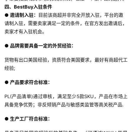
四、BestBuy入驻条件
跨
● 邀请制入驻：
目前该商超并非完全开放入驻，平台的邀
境
请制入驻，需要卖家满足一定的条件，在官方发出邀请后，
百
卖家才有入驻机会。
科
● 品牌需要具备一定的外贸经验：
社
媒
货物有出口美国经验，资质符合美国要求，最好有商超代工
营
经验;
销
● 产品要求符合标准：
跨
PL(产品清单)通过审核，满足至少5款SKU，产品在市场上
境
导
具备竞争优势；非反倾销产品与敏感类监管等高关税产品.
航
● 生产工厂符合标准：