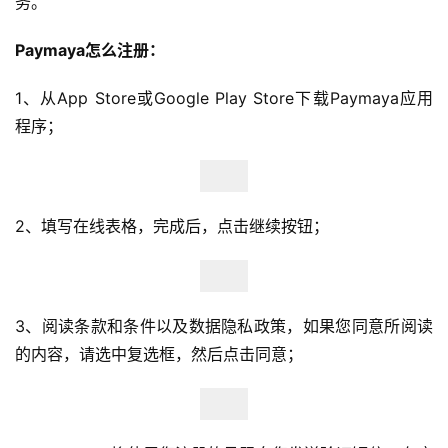
务。
境
百
Paymaya怎么注册：
科
1、从App Store或Google Play Store下载Paymaya应用
社
程序；
媒
营
销
2、填写在线表格，完成后，点击继续按钮；
跨
境
导
航
3、阅读条款和条件以及数据隐私政策，如果您同意所阅读
的内容，请选中复选框，然后点击同意；