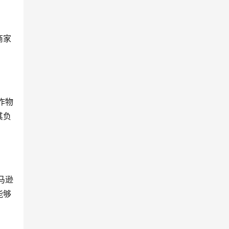
商家
作物
其负
亚马逊
能够