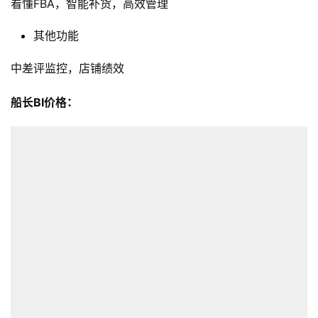
看懂FBA，智能补货，高效管理
店
其他功能
跨
境
中差评监控，店铺绩效
百
科
船长BI价格：
社
媒
营
销
跨
境
导
航