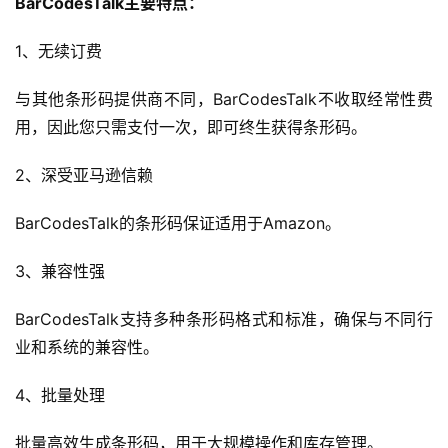
BarCodesTalk主要特点：
1、无续订费
与其他条形码提供商不同，BarCodesTalk不收取经常性费
首
用，因此您只需支付一次，即可终生获得条形码。
页
2、深受亚马逊信赖
全
BarCodesTalk的条形码保证适用于Amazon。
球
开
3、兼容性强
店
BarCodesTalk支持多种条形码格式和标准，确保与不同行
跨
业和系统的兼容性。
境
百
4、批量处理
科
批量高效生成条形码，用于大规模操作和库存管理。