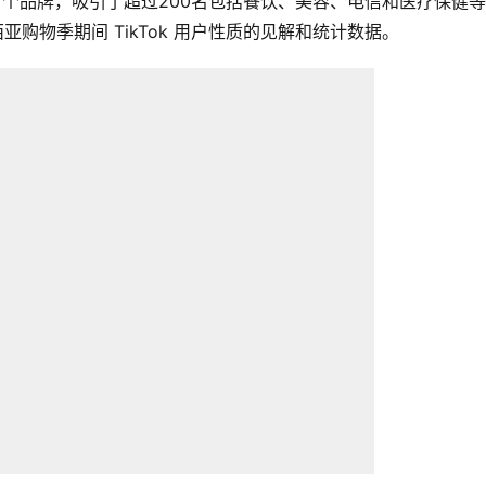
来西亚67个品牌，吸引了超过200名包括餐饮、美容、电信和医疗保健
西亚购物季期间 TikTok 用户性质的见解和统计数据。