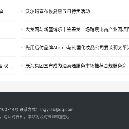
单
沃尔玛宣布恢复黑五日特卖活动
大龙网与新疆博乐市签署龙工场跨境电商产业园项
京东国际联合烟台自贸片区打造跨境O2O体验店 现已开启试营业
辰海集团宣布成为速卖通服务市场推荐合规服务商
1100744号
联系方式：lingyilab@qq.com
，请及时告知，本站将及时处理或撤换。