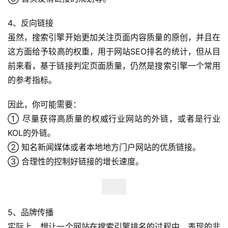
球
开
4、反向链接
店
虽然，搜索引擎开始更加关注页面内容质量的原创，并且在
这方面给予较高的权重，用于网站SEO排名的统计，但从目
跨
前来看，基于链接判定页面质量，仍然是搜索引擎一个常用
境
的参考指标。
百
科
因此，你可能需要：
① 尽量获得高质量的权威行业网站的外链，或者是行业
社
KOL的外链。
媒
② 知名新闻媒体或者本地地方门户网站的优质链接。
营
销
③ 合理性的控制好链接的增长速度。
跨
境
导
5、品牌传播
航
实际上，想让一个网站在搜索引擎排名的过程中，表现的非