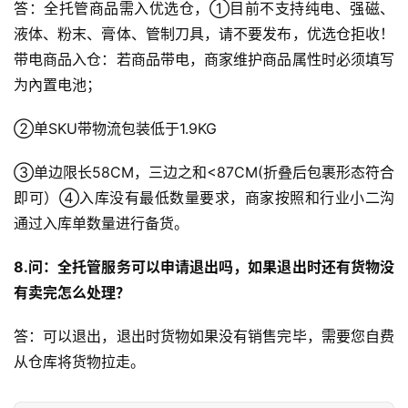
答：全托管商品需入优选仓，①目前不支持纯电、强磁、
液体、粉末、膏体、管制刀具，请不要发布，优选仓拒收！
带电商品入仓：若商品带电，商家维护商品属性时必须填写
为內置电池；
②单SKU带物流包装低于1.9KG
③单边限长58CM，三边之和<87CM(折叠后包裹形态符合
即可）④入库没有最低数量要求，商家按照和行业小二沟
通过入库单数量进行备货。
8.问：全托管服务可以申请退出吗，如果退出时还有货物没
有卖完怎么处理？
答：可以退出，退出时货物如果没有销售完毕，需要您自费
从仓库将货物拉走。