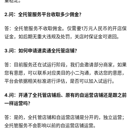
量稳定。
媒
营
2.问：全托管服务平台收取多少佣金？
销
答：全托管服务不收取佣金。仅需要1万元人民币的开店保
跨
证金，如后期无重大违规及处罚，关店时保证金可退回。
境
导
3.问：如何申请速卖通全托管店铺？
航
答：目前服务还在试运行阶段，我们会邀请部分商家，如果
您有意愿，可以联系对应类目的小二沟通，表达您的意愿，
平台会依据相关标准进行评估，是否可以加入试运行。
4.问：开通了全托管店铺后、原有的自运营店铺还是跟之前
一样运营吗？
答：是的，全托管店铺和自运营店铺是分开的，独立运营；
全托管服务不会影响以前的自运营店铺运营。