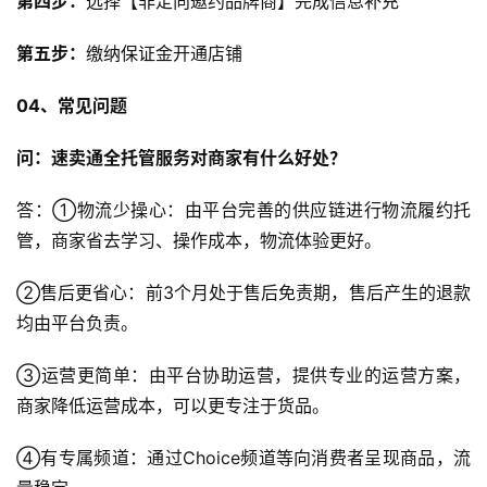
第四步：
选择【非定向邀约品牌商】完成信息补充
第五步：
缴纳保证金开通店铺
首
0
4、
常见问题
页
问：速卖通全托管服务对商家有什么好处？
全
答：①物流少操心：由平台完善的供应链进行物流履约托
球
开
管，商家省去学习、操作成本，物流体验更好。
店
②售后更省心：前3个月处于售后免责期，售后产生的退款
均由平台负责。
跨
境
③运营更简单：由平台协助运营，提供专业的运营方案，
百
科
商家降低运营成本，可以更专注于货品。
④有专属频道：通过Choice频道等向消费者呈现商品，流
社