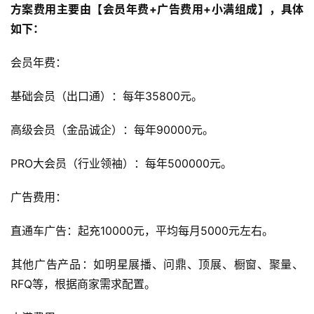
方案费用主要由【会员年费+广告费用+小满组成】，具体
‌会员年费‌：
‌基础会员（出口通）‌：每年35800元。
‌高级会员（‌金品诚企）‌：每年90000元。
首
页
‌‌PRO大会员（行业领袖）‌：每年500000元。
全
广告费用‌：
球
开
‌‌直通车广告‌：起充10000元，平均每月5000元左右。
店
‌其他广告产品‌：如明星展播、问鼎、顶展、橱窗、聚量、
跨
RFQ等，根据商家需求配置。
境
百