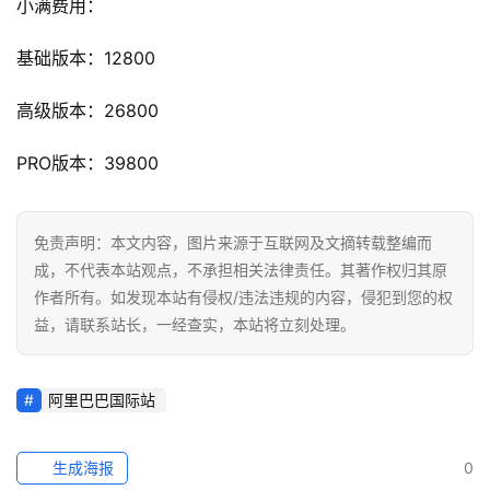
小满费用：
科
基础版本：12800
社
高级版本：26800
媒
营
PRO版本：39800
销
跨
免责声明：本文内容，图片来源于互联网及文摘转载整编而
境
成，不代表本站观点，不承担相关法律责任。其著作权归其原
导
作者所有。如发现本站有侵权/违法违规的内容，侵犯到您的权
航
益，请联系站长，一经查实，本站将立刻处理。
阿里巴巴国际站
生成海报
0