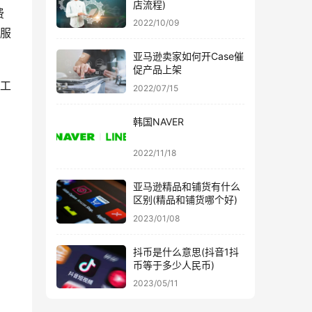
店流程)
费
2022/10/09
扣服
亚马逊卖家如何开Case催
促产品上架
扣工
2022/07/15
韩国NAVER
2022/11/18
亚马逊精品和铺货有什么
区别(精品和铺货哪个好)
2023/01/08
抖币是什么意思(抖音1抖
币等于多少人民币)
2023/05/11