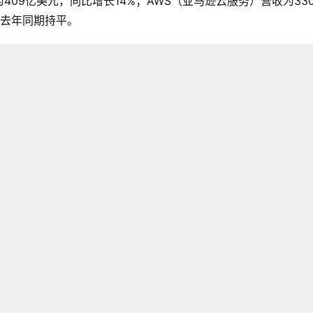
为409亿美元，同比增长14%；AWS（亚马逊云服务）营收为33
与去年同期持平。