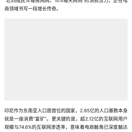
“近四成民众每周网购，10%每天网购”的消费活力，正在电
商领域书写一段增长传奇。
印尼作为东南亚人口居首位的国家，2.85亿的人口基数本身
首
就是一座消费“富矿”。更关键的是，超2.12亿的互联网用户
页
规模与74.6%的互联网渗透率，意味着电商触角已深度触达