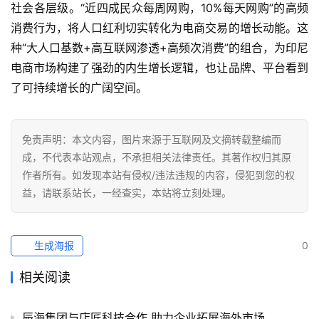
社会各层级。“近四成民众每周网购，10%每天网购”的高频
全
消费行为，将人口红利切实转化为电商交易的增长动能。这
球
种“大人口基数+高互联网渗透+高频次消费”的组合，为印尼
开
电商市场构建了强劲的内生增长逻辑，也让品牌、平台看到
店
了可持续增长的广阔空间。
跨
境
免责声明：本文内容，图片来源于互联网及文摘转载整编而
百
成，不代表本站观点，不承担相关法律责任。其著作权归其原
科
作者所有。如发现本站有侵权/违法违规的内容，侵犯到您的权
益，请联系站长，一经查实，本站将立刻处理。
社
媒
营
生成海报
0
销
相关阅读
跨
境
辰海集团与店匠科技合作 助力企业拓展海外市场