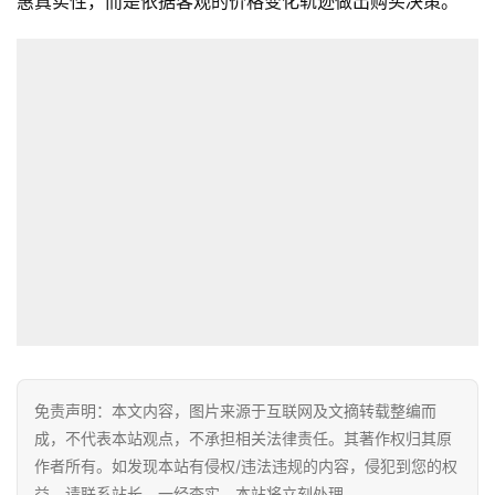
惠真实性，而是依据客观的价格变化轨迹做出购买决策。
首
页
全
球
免责声明：本文内容，图片来源于互联网及文摘转载整编而
开
成，不代表本站观点，不承担相关法律责任。其著作权归其原
店
作者所有。如发现本站有侵权/违法违规的内容，侵犯到您的权
益，请联系站长，一经查实，本站将立刻处理。