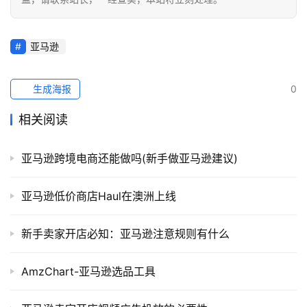
跨
境
亚马逊
百
科
生成海报
0
社
相关阅读
媒
营
销
亚马逊跨境电商还能做吗(新手做亚马逊建议)
跨
亚马逊低价商店Haul在澳洲上线
境
导
新手卖家开店必知：亚马逊注意规则有什么
航
AmzChart-亚马逊选品工具