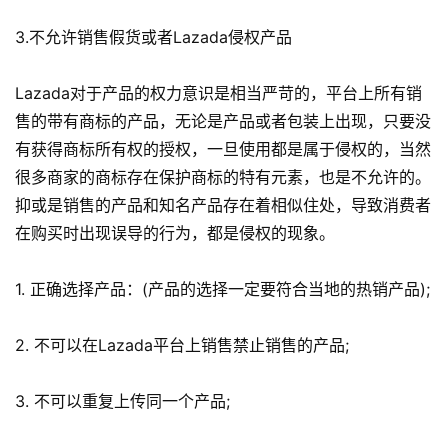
3.不允许销售假货或者Lazada侵权产品
首
页
Lazada对于产品的权力意识是相当严苛的，平台上所有销
全
售的带有商标的产品，无论是产品或者包装上出现，只要没
球
有获得商标所有权的授权，一旦使用都是属于侵权的，当然
开
很多商家的商标存在保护商标的特有元素，也是不允许的。
店
抑或是销售的产品和知名产品存在着相似住处，导致消费者
在购买时出现误导的行为，都是侵权的现象。
跨
境
1. 正确选择产品：(产品的选择一定要符合当地的热销产品);
百
科
2. 不可以在Lazada平台上销售禁止销售的产品;
社
媒
3. 不可以重复上传同一个产品;
营
销