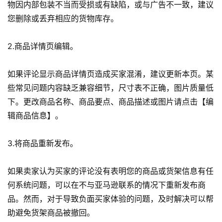
物因内部包装不当而受损或有缺陷，或与广告不一致，建议
页
您删除或丢弃相应的货物库存。
全
2.商品详情页编辑。
球
开
店
如果评论显示商品详情页造成买家混淆，建议更新本页。某
些常见问题内容缺乏兼容细节，尺寸表不正确，图片质量低
跨
下。更改商品名称、商品要点、商品描述或图片请点击【编
境
辑商品信息】。
百
科
3.将商品重新发布。
社
如果卖家认为买家的评论没有表明您的商品或货架信息有任
媒
何系统问题，可以在不与亚马逊联系的情况下重新发布商
营
品。然而，对于导致负面买家体验的问题，及时解决可以帮
销
助避免货架商品被撤回。