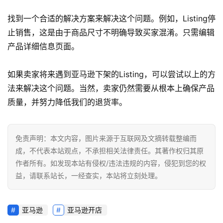
跨
境
找到一个合适的解决方案来解决这个问题。例如，Listing停
导
止销售，这是由于商品尺寸不明确导致买家混淆。只需编辑
航
产品详细信息页面。
如果卖家将来遇到亚马逊下架的Listing，可以尝试以上的方
法来解决这个问题。当然，卖家仍然需要从根本上确保产品
质量，并努力降低我们的退货率。
免责声明：本文内容，图片来源于互联网及文摘转载整编而
成，不代表本站观点，不承担相关法律责任。其著作权归其原
作者所有。如发现本站有侵权/违法违规的内容，侵犯到您的权
益，请联系站长，一经查实，本站将立刻处理。
亚马逊
亚马逊开店