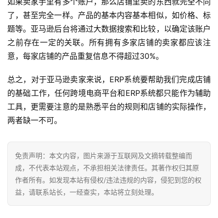
如果卖家手里有多个账户，那么店铺里卖的东西就完全不同
境
了，甚至完全一样。产品的基本内容基本相似，如价格、标
百
题等。亚马逊后台将通过大数据搜索和比较，以确定该账户
科
之前存在一定的关联。所有拥有多家店铺的卖家都应该注
意，每家店铺的产品重复信息不得超过30%。
社
媒
总之，对于亚马逊卖家来说，ERP系统要帮助我们完成店铺
营
的基础工作，任何跨境电商平台和ERP系统都只能作为辅助
销
工具，更需要注意的是熟悉平台的规则和店铺的实际操作，
两者缺一不可。
跨
境
导
免责声明：本文内容，图片来源于互联网及文摘转载整编而
航
成，不代表本站观点，不承担相关法律责任。其著作权归其原
作者所有。如发现本站有侵权/违法违规的内容，侵犯到您的权
益，请联系站长，一经查实，本站将立刻处理。