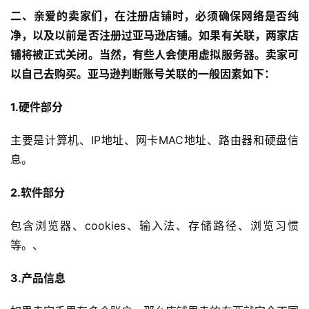
二、亲爱的卖家们，在注册店铺时，必须确保网络是否纯
净，以及以前是否注册过
亚马逊店铺
。如果有关联，两家店
铺将被正式关闭。当然，有些人会使用虚拟服务器。卖家可
以自己去购买。亚马逊判断账号关联的一般因素如下：
1.硬件部分
主要是计算机、IP地址、网卡MAC地址、路由器和硬盘信
息。
首
页
2.软件部分
全
包含浏览器、cookies、输入法、存储路径、浏览习惯
球
等。、
开
店
3.产品信息
跨