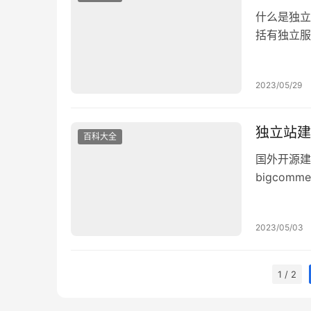
什么是独立
括有独立服
一、 搭建
龄 2. 域
2023/05/29
级域名 5
独立站建
百科大全
国外开源建站
bigcom
建站的优缺
统，服务器
2023/05/03
个主题，就
1 / 2