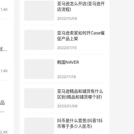
方
亚马逊怎么开店(亚马逊开
店流程)
1.4K
是卖
2022/10/09
亚马逊卖家如何开Case催
促产品上架
2022/07/15
就是
让
韩国NAVER
1、
1.4K
家开
2022/11/18
亚马逊精品和铺货有什么
区别(精品和铺货哪个好)
品
2023/01/08
先要
优势
抖币是什么意思(抖音1抖
铺货
币等于多少人民币)
2.4K
好是