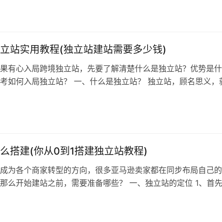
年发展成功积累了一批优质的卖家，所以在当下卖家想要在第三
第一桶金早已不是那么容易，更不要说建立品牌了。 另一方面
平台…
立站实用教程(独立站建站需要多少钱)
果有心入局跨境独立站，先要了解清楚什么是独立站？优势是什
考如何入局独立站？ 一、什么是独立站？ 独立站，顾名思义，
网站，它不受限于任何平台，拥有独立域名和空间的线上商城，
由设计和运营，具有高度灵活性。 二、独立站的优势是什么？ 
立，摆脱平台限制 第三方平台一些核心的用户数据是不会对卖
己…
么搭建(你从0到1搭建独立站教程)
成为各个商家转型的方向，很多亚马逊卖家都在同步布局自己的
那么开始建站之前，需要准备哪些？ 一、独立站的定位 1、首
核心优势 比如：研发优势、海外营销优势、供应链优势，管理
清楚自己的优势才能后期发力。 2、找到适合的运行模式 是做
精品独立站，需要对自己的打法有清晰的思路。 铺货卖家，最