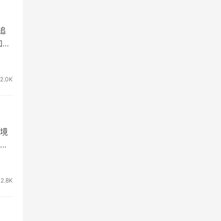
追
加之
站
的独
2.0K
跟大
境
设
售产
能
2.8K
是