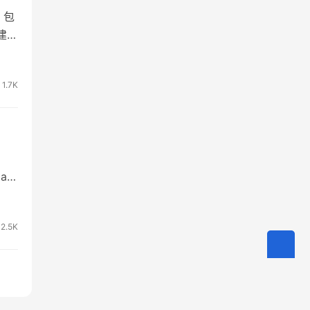
，包
建？
的年
际顶
1.7K
aS
S系
一
2.5K