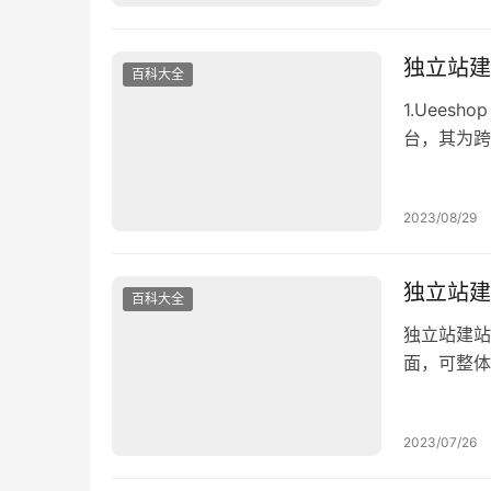
垂直品类…
独立站建
百科大全
1.Uees
台，其为跨
25500+
已累积丰富
2023/08/29
合作伙伴，
独立站建
百科大全
独立站建站
面，可整体
数据资源和
它还具有内
2023/07/26
和客户群，