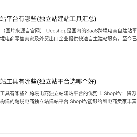
站平台有哪些(独立站建站工具汇总)
hop （图片来源自官网） Ueeshop是国内的SaaS跨境电商自建站平
境电商零售卖家及外贸出口企业提供快速自主建站服务，至今已
用户使用Ueeshop做全球网络生意。Ueeshop通过多年持续地升
的产品插件，能满足不同用户对系统的需求。系统已链接上下游
包括市场主流的营销平台、支付企业、ERP系统…
站工具有哪些(独立站平台选哪个好)
工具有哪些？跨境电商独立站建站平台的优势 1. Shopify：资
构建的跨境电商独立站建站平台 Shopify能够给到电商卖家丰
案例。 Shopify提供上百种电商主题模板，无需技术和设计能
置工具和资源，帮助商家开展全面的营销活动，以增加商店客流
并提供全面的跟踪工具。每月29美元起。 2. Go…