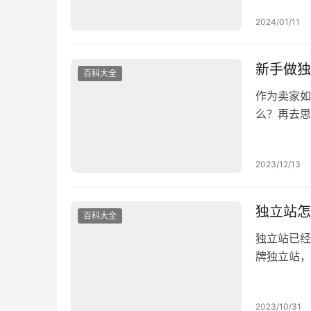
熟，经过多
2024/01/11
平台上捞到
家在第三方
新手做独
百科大全
作为卖家如
么？再去思
一个独立的
商家可以自
2023/12/13
实现数据独
放的。而自
独立站怎
百科大全
独立站已经
牌独立站，
认清自己的
等等，只有
2023/10/31
模式还是做