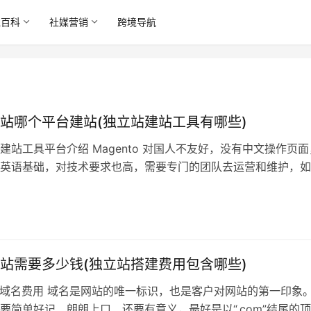
境百科
社媒营销
跨境导航
站哪个平台建站(独立站建站工具有哪些)
建站工具平台介绍 Magento 对国人不友好，没有中文操作页面
英语基础，对技术要求也高，需要专门的团队去运营和维护，如
不建议你使用这个建站平台。 Volusion 这个建站平台，也是没
不难，但是教程不多，国内用户也不多，如果你是小白，也是不
dPress+ WooCommerce 这个就搭建平台…
站需要多少钱(独立站搭建费用包含哪些)
1.域名费用 域名是网站的唯一标识，也是客户对网站的第一印象
要简单好记、朗朗上口、还要有意义，最好是以“.com”结尾的