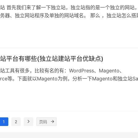
站 首先我们来了解一下独立站，独立站指的是一个独立的网站
务器、独立网站程序及单独的网站域名。 那么 ，独立站怎么搭
独立站第一步，要有自己的域名 域名选择时的考虑因素: 1. 域名
名容易被记住，越短越好 3.域名最好不要用中横线 4.使用.com国
.发音简单 二、独立站建站平台有哪些 建站工…
站平台有哪些(独立站建站平台优缺点)
工具有很多，比较有名的有：WordPress、Magento、
merce等。下面就以Magento为例，分析一下Magento和独立站Sa
点，帮助你选择。 开店模式与学习成本 独立站SaaS：基于Saa
环境已经一键打包配置好啦！卖家们只需要注册一个帐户，选择
可以开始装修店铺啦！ Magento：…
1
2