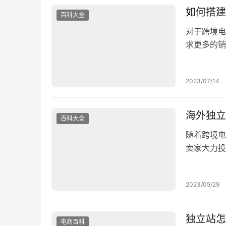
如何搭建
百科大全
对于跨境电
求更多的销
市场的变化
新风口。 
2023/07/14
立站。那么
家说说什…
海外独立
百科大全
随着跨境电
卖家大力投
再到支付和
品的第一步
2023/05/29
会阻止客户
好的——它
独立站怎
电商百科