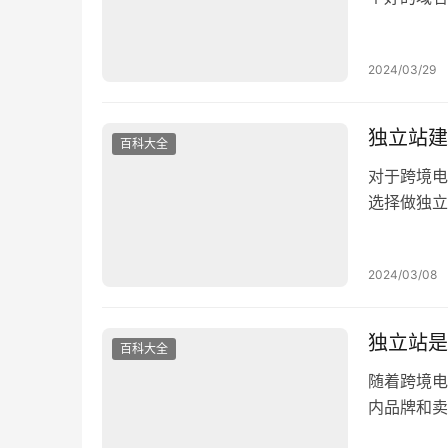
域名。 目
站平台是搭
2024/03/29
等。不同的
独立站建
百科大全
对于跨境电
选择做独立
Facebo
利好。如果
2024/03/08
独立站就是
独立站是
百科大全
随着跨境电
内品牌和卖
时布局。 