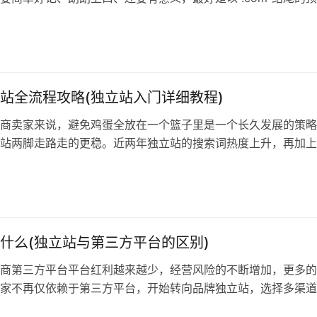
前国内各大域名注册商每年费用在70-200元左右。。 2.建站费用
建和管理网站的工具，有很多第三方平台可以选择，比如Shopif
平台有不同的功能和优势，也有不同的收费标准。 比…
站全流程攻略(独立站入门详细教程)
商卖家来说，避免鸡蛋全放在一个篮子里是一个长久发展的策略
站两脚走路走的更稳。近两年独立站的搜索词热度上升，再加上
ok、Instagram、TikTok等流量变现业务兴起，对于独立站的前景
你想做独立站一定要看这份建站的操作流程。 一、什么是独立站
一个具有独立域名的网站，独立站卖家可以在这个网站上传…
什么(独立站与第三方平台的区别)
商第三方平台平台红利越来越少，经营风险的不断增加，更多的
家不再仅依赖于第三方平台，开始转向品牌独立站，选择多渠道
一方面是亚马逊、eBay、速卖通等跨境电商平台商业环境已非常