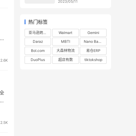
2023/05/11
热门标签
亚马逊跨境电商
Walmart
Gemini
有
Daraz
MBTI
Nano Banana
级，
Bol.com
大森林物流
易仓ERP
的
DuoPlus
超店有数
tiktokshop
2.6K
源全
富的
力。
量
2.5K