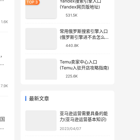
Yandex搜索引擎入口
(Yandex网页版地址)
 建
y
531.5K
1.6K
常用俄罗斯搜索引擎入口
(俄罗斯引擎进不去怎么
办)
440.8K
，
Temu卖家中心入口
(Temu入驻开店攻略指南)
更加
225.6K
 ？
7.9K
最新文章
亚马逊运营需要具备的能
国
力(亚马逊运营基本知识)
同
2023/04/07
成