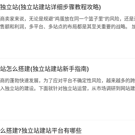
独立站(独立站建站详细步骤教程攻略)
商卖家来说，无论是规避“鸡蛋放在同一个篮子里”的风险，还是
售额和利润，多平台、多站点的布局都是其至关重要的战略。 
带来了新的发展机遇，这也使得如今很多出海企业都在抢占独立
然而，在正式开启独立站运营之旅前，卖家首先要拥有一个自己
独立站建站的详细步骤是什么？ 一、独立站品牌 1、独立站 先
站怎么搭建(独立站建站新手指南)
商的蓬勃快速发展，为了应对平台不确定性风险，越来越多的跨
入独立站的建设。下面就针对独立站运营，从市场调研到网站建
物流到营销推广和数据全部九个环节做梳理。 一、产品选择 销
是确保它有受众，并且市场不会过度饱和过多的类似产品，这可
选择你的产品。但注意，不要选择完全空白的项目，有一点竞争
证明了…
么搭建?独立站建站平台有哪些