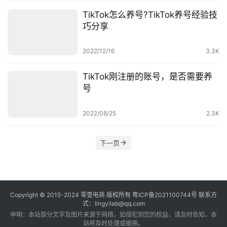
TikTok怎么养号?TikTok养号经验技
巧分享
2022/12/16
3.3K
TikTok刚注册的账号，是否需要养
号
2022/08/25
2.3K
下一页
Copyright © 2015-2024
零壹电商
版权所有
粤ICP备2021100744号
联系方
式：lingyilab@qq.com
申明：本站部分文字及图片来源于网络，如侵犯到您的权益，请及时告知，本
站将及时处理或撤换。