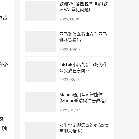
欧洲VAT各国税率详解(欧
洲VAT常见问题)
总裁
2022/11/30
亚马逊怎么看库存？亚马
逊补货技巧
2022/10/09
TikTok小店的新市场为什
海企
么要放在东南亚
2022/08/25
Manus通用型AI智能体
(Manus邀请码注册教程)
2025/03/07
风
女生说无聊怎么逗她(高情
，触
商聊天话术)