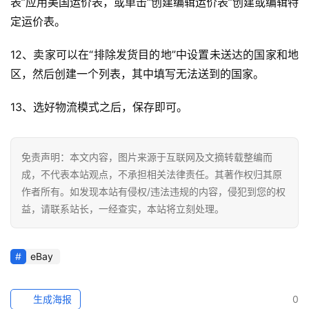
百
表”应用美国运价表，或单击“创建编辑运价表”创建或编辑特
科
定运价表。
12、卖家可以在“排除发货目的地”中设置未送达的国家和地
社
媒
区，然后创建一个列表，其中填写无法送到的国家。
营
销
13、选好物流模式之后，保存即可。
跨
免责声明：本文内容，图片来源于互联网及文摘转载整编而
境
成，不代表本站观点，不承担相关法律责任。其著作权归其原
导
作者所有。如发现本站有侵权/违法违规的内容，侵犯到您的权
航
益，请联系站长，一经查实，本站将立刻处理。
eBay
生成海报
0