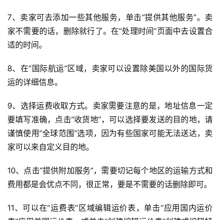
7、卖家可去添加一些其他服务，单击“提供其他服务”。卖
家不需要的话，删除就行了。在“处理时间”页面中去设置合
适的时间。
8、在“国际航运”区域，卖家可以设置除美国以外的国际货
运的详细信息。
首
9、选择运费收取方式。卖家需要注意的是，地址信息一定
页
要填写准确，点击“收货地”，可以选择要发送的目的地，请
谨慎使用”全球范围“选项，因为有些国家可能无法送达，卖
全
球
家可以来自定义目的地。
开
店
10、点击”提供附加服务“，需要切记每个地区的运输方式和
费用都是会优点不同，很正常，要是不需要的话删除即可。
跨
11、可以在“运费表”区域编辑运价表，单击“应用国内运价
境