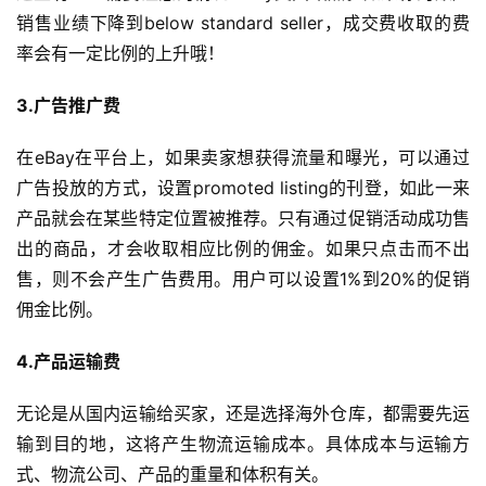
销售业绩下降到below standard seller，成交费收取的费
率会有一定比例的上升哦！
3.广告推广费 
在eBay在平台上，如果卖家想获得流量和曝光，可以通过
首
广告投放的方式，设置promoted listing的刊登，如此一来
页
产品就会在某些特定位置被推荐。只有通过促销活动成功售
出的商品，才会收取相应比例的佣金。如果只点击而不出
全
售，则不会产生广告费用。用户可以设置1%到20%的促销
球
佣金比例。 
开
店
4.产品运输费 
跨
无论是从国内运输给买家，还是选择海外仓库，都需要先运
境
输到目的地，这将产生物流运输成本。具体成本与运输方
百
式、物流公司、产品的重量和体积有关。
科