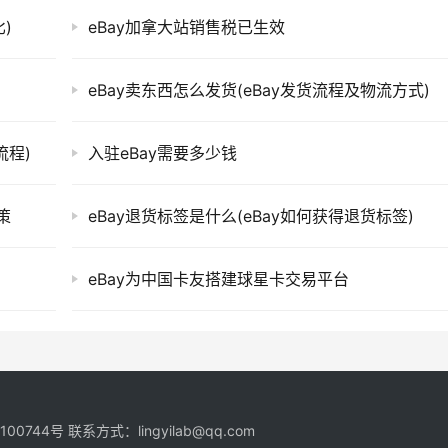
)
eBay加拿大站销售税已生效
eBay卖东西怎么发货(eBay发货流程及物流方式)
流程)
入驻eBay需要多少钱
策
eBay退货标签是什么(eBay如何获得退货标签)
eBay为中国卡友搭建球星卡交易平台
1100744号
联系方式：lingyilab@qq.com