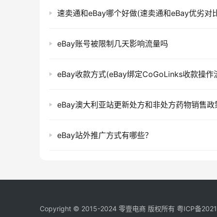
速卖通和eBay哪个好做(速卖通和eBay优劣对比
eBay账号被限制几天影响流量吗
eBay收款方式(eBay绑定CoGoLinks收款操作
eBay澳大利亚站更新处方和非处方药物销售政
eBay站外推广方式有哪些？
Copyright © 2015-2024
零壹电商
版权所有
粤ICP备202