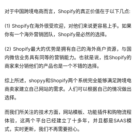
开
店
对于中国跨境电商而言，Shopify的真正价值在于以下几点:
(1) Shopify在海外很受欢迎，对他们来说更容易上手。如果
跨
境
你有一个海外营销团队，Shopify是必然的选择。
百
科
(2) Shopify最大的优势是拥有自己的海外商户资源，与国
内微信业务具有同等的营销能力。也就是说，找Shopify的
社
商家来分销他们的产品也是一个不错的选择。
媒
营
综上所述，shopyy和Shopify两个系统完全能够满足跨境电
销
商卖家建立自己网站的需求。人们可以根据自己的情况做出
选择。
跨
境
而我们所关注的技术方面，网站模板、功能插件和购物流程
导
体验，这两个平台已经建立了十多年，并且都是SAAS模
航
式，实时更新，我们不再需要担心。