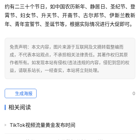
社
约有二三十个节日，如中国农历新年、静居日、圣纪节、登
媒
霄节、妇女节、升天节、开斋节、古尔邦节、伊斯兰教新
营
年、青年宣誓节、圣诞节等，根据实际情况进行大促即可。
销
跨
免责声明：本文内容，图片来源于互联网及文摘转载整编而
境
成，不代表本站观点，不承担相关法律责任。其著作权归其原
导
作者所有。如发现本站有侵权/违法违规的内容，侵犯到您的权
航
益，请联系站长，一经查实，本站将立刻处理。
生成海报
0
相关阅读
TikTok视频流量黄金发布时间