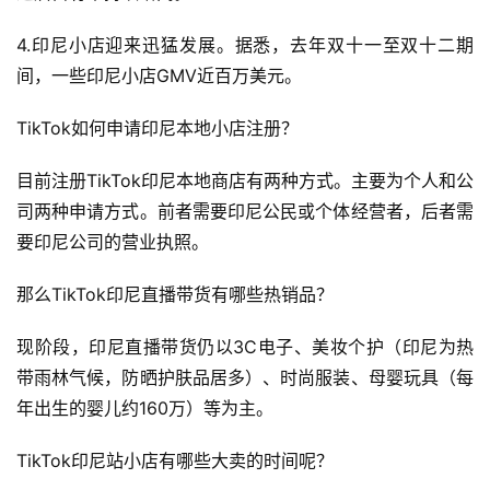
4.印尼小店迎来迅猛发展。据悉，去年双十一至双十二期
间，一些印尼小店GMV近百万美元。
TikTok如何申请印尼本地小店注册？
首
页
目前注册TikTok印尼本地商店有两种方式。主要为个人和公
司两种申请方式。前者需要印尼公民或个体经营者，后者需
全
要印尼公司的营业执照。
球
开
那么TikTok印尼直播带货有哪些热销品？
店
现阶段，印尼直播带货仍以3C电子、美妆个护（印尼为热
跨
带雨林气候，防晒护肤品居多）、时尚服装、母婴玩具（每
境
年出生的婴儿约160万）等为主。
百
科
TikTok印尼站小店有哪些大卖的时间呢？