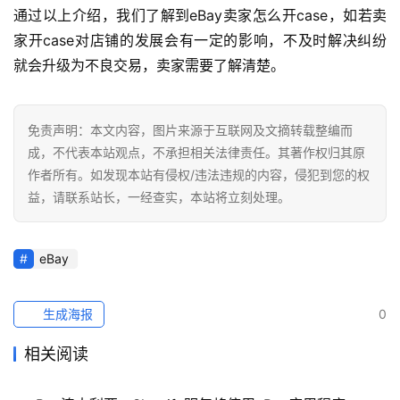
通过以上介绍，我们了解到eBay卖家怎么开case，如若卖
社
家开case对店铺的发展会有一定的影响，不及时解决纠纷
媒
就会升级为不良交易，卖家需要了解清楚。
营
销
免责声明：本文内容，图片来源于互联网及文摘转载整编而
跨
成，不代表本站观点，不承担相关法律责任。其著作权归其原
境
作者所有。如发现本站有侵权/违法违规的内容，侵犯到您的权
导
益，请联系站长，一经查实，本站将立刻处理。
航
eBay
生成海报
0
相关阅读