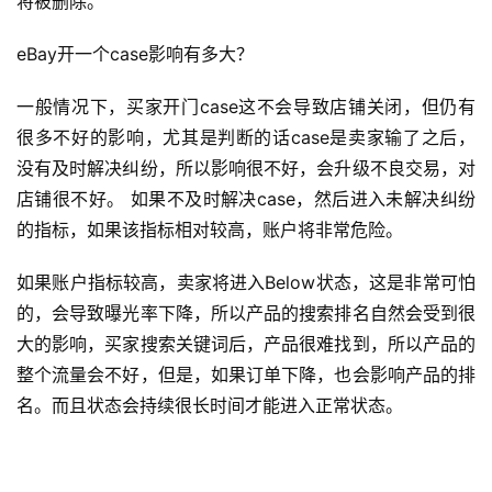
将被删除。 
eBay开一个case影响有多大？ 
一般情况下，买家开门case这不会导致店铺关闭，但仍有
很多不好的影响，尤其是判断的话case是卖家输了之后，
没有及时解决纠纷，所以影响很不好，会升级不良交易，对
首
页
店铺很不好。 如果不及时解决case，然后进入未解决纠纷
的指标，如果该指标相对较高，账户将非常危险。 
全
如果账户指标较高，卖家将进入Below状态，这是非常可怕
球
开
的，会导致曝光率下降，所以产品的搜索排名自然会受到很
店
大的影响，买家搜索关键词后，产品很难找到，所以产品的
整个流量会不好，但是，如果订单下降，也会影响产品的排
跨
名。而且状态会持续很长时间才能进入正常状态。 
境
百
科