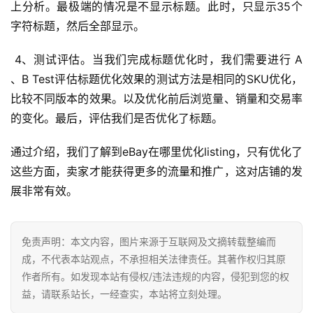
上分析。最极端的情况是不显示标题。此时，只显示35个
首
字符标题，然后全部显示。 
页
 4、测试评估。当我们完成标题优化时，我们需要进行 A 
全
、B Test评估标题优化效果的测试方法是相同的SKU优化，
球
比较不同版本的效果。以及优化前后浏览量、销量和交易率
开
的变化。最后，评估我们是否优化了标题。 
店
通过介绍，我们了解到eBay在哪里优化listing，只有优化了
跨
这些方面，卖家才能获得更多的流量和推广，这对店铺的发
境
展非常有效。
百
科
免责声明：本文内容，图片来源于互联网及文摘转载整编而
社
成，不代表本站观点，不承担相关法律责任。其著作权归其原
媒
作者所有。如发现本站有侵权/违法违规的内容，侵犯到您的权
营
益，请联系站长，一经查实，本站将立刻处理。
销