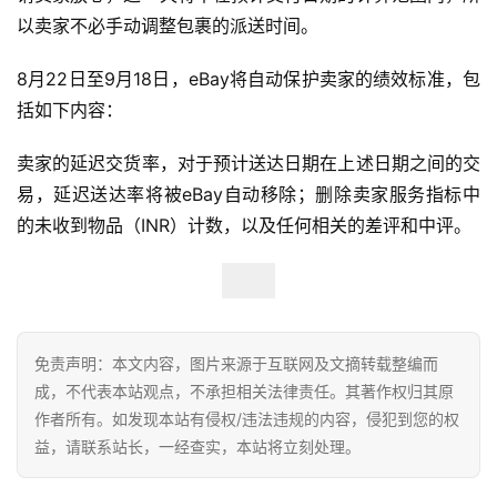
跨
以卖家不必手动调整包裹的派送时间。
境
百
8月22日至9月18日，eBay将自动保护卖家的绩效标准，包
科
括如下内容：
社
卖家的延迟交货率，对于预计送达日期在上述日期之间的交
媒
易，延迟送达率将被eBay自动移除；删除卖家服务指标中
营
销
的未收到物品（INR）计数，以及任何相关的差评和中评。
跨
境
导
免责声明：本文内容，图片来源于互联网及文摘转载整编而
航
成，不代表本站观点，不承担相关法律责任。其著作权归其原
作者所有。如发现本站有侵权/违法违规的内容，侵犯到您的权
益，请联系站长，一经查实，本站将立刻处理。