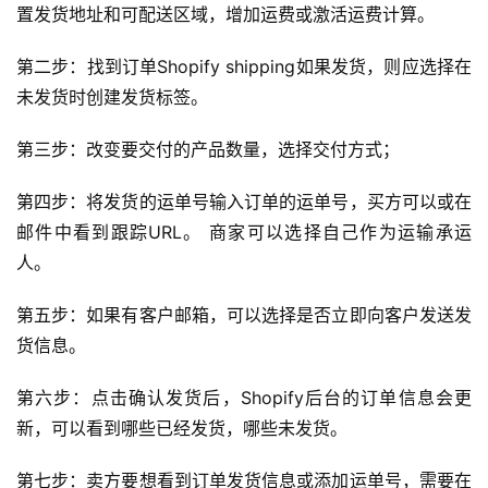
置发货地址和可配送区域，增加运费或激活运费计算。
第二步：找到订单Shopify shipping如果发货，则应选择在
未发货时创建发货标签。
第三步：改变要交付的产品数量，选择交付方式；
第四步：将发货的运单号输入订单的运单号，买方可以或在
首
邮件中看到跟踪URL。 商家可以选择自己作为运输承运
页
人。
全
第五步：如果有客户邮箱，可以选择是否立即向客户发送发
球
货信息。
开
店
第六步：点击确认发货后，Shopify后台的订单信息会更
新，可以看到哪些已经发货，哪些未发货。
跨
境
第七步：卖方要想看到订单发货信息或添加运单号，需要在