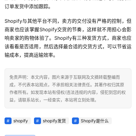
百
订单发货中添加跟踪。
科
Shopify与其他平台不同，卖方的交付没有严格的控制，但
社
商家也应该掌握Shopify交货的节奏，这样就不用担心会影
媒
响卖家的购物体验了。Shopify有三种发货方式，商家也应
营
该看看是否适用，然后选择最合适的交货方式，可以节省运
销
输成本，提高运输效率。
跨
境
免责声明：本文内容，图片来源于互联网及文摘转载整编而
导
成，不代表本站观点，不承担相关法律责任。其著作权归其原
航
作者所有。如发现本站有侵权/违法违规的内容，侵犯到您的权
益，请联系站长，一经查实，本站将立刻处理。
shopify
shopify发货
Shopify是什么