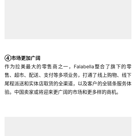
首
页
全
球
开
店
④市场更加广阔
作为拉美最大的零售商之一，Falabella整合了旗下的零
跨
境
售、超市、配送、支付等多项业务，打通了线上购物、线下
百
尾程派送和实体店取货的全渠道，以及客户的全链条服务体
科
验。中国卖家或将迎来更广阔的市场和更多样的商机。
社
媒
营
销