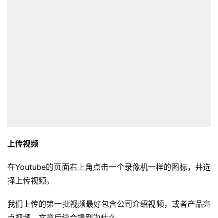
开
店
跨
境
百
科
社
媒
营
销
上传视频
跨
在Youtube的页面右上角点击一个录像机一样的图标，并选
境
择上传视频。
导
航
我们上传的第一批视频最好包含公司介绍视频，或者产品亮
点视频，文章后续会提到为什么。