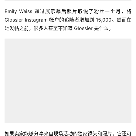
店
Emily Weiss 通过展示幕后照片取悦了粉丝一个月，将 
Glossier Instagram 帐户的追随者增加到 15,000。然而在
跨
境
她发帖之前，很多人甚至不知道 Glossier 是什么。
百
科
社
媒
营
销
跨
境
导
航
如果卖家能够分享来自现场活动的独家镜头和照片，它还可