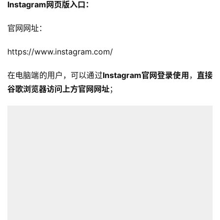
Instagram网页版入口：
官网网址：
https://www.instagram.com/
首
页
在电脑端的用户，可以通过
Instagram官网登录使用
，
直接
谷歌浏览器访问上方官网网址
；
全
球
开
店
跨
境
百
科
社