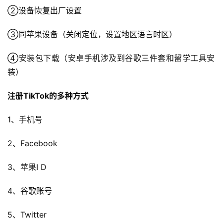
销
②设备恢复出厂设置
③同苹果设备（关闭定位，设置地区语言时区）
跨
境
④安装包下载（安卓手机涉及到谷歌三件套和留学工具安
导
航
装）
注册TikTok的多种方式
1、手机号
2、Facebook
3、苹果I D
4、谷歌账号
5、Twitter