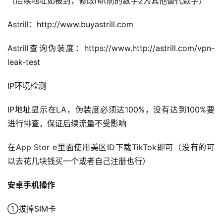
（后续地址如被封，修改net前的数字2为其他替代数字）
Astrill：http://www.buyastrill.com
首
页
Astrill查询伪装度：https://www.http://astrill.com/vpn-
leak-test
全
球
IP环境检测
开
店
IP地址显示在LA，伪装度必须达100%，没有达到100%要
进行排查，保证后续流量不受影响
跨
境
在App Stor e里面使用美区ID下载TikTok即可（没有的可
百
以去花几块钱买一个或者自己注册也行）
科
安卓手机操作
社
媒
①拔掉SIM卡
营