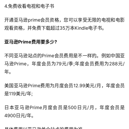
4.免费收看电视和电子书
首
页
开通亚马逊prime会员资格，您可以享受无限的电视和电影
观看资格，并免费下载超过35万本Kindle电子书。
全
球
亚马逊Prime费用要多少?
开
店
不同亚马逊站点的Prime会员费用是不一样的。例如中国亚
马逊Prime，年度会员为79元/季;年度会员费用为288元/
跨
年。
境
百
美国亚马逊Prime费用为月度会员12.99美元/月，年度会员
科
是119美元/年;
社
日本亚马逊Prime月度会员是500日元/月，年度会员是
媒
4900日元/年。
营
销