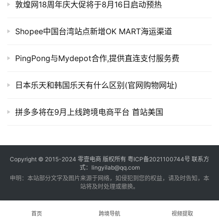
敦煌网18周年庆大促将于8月16日启动预热
Shopee中国台湾站点新增OK MART海运渠道
PingPong与Mydepot合作,提供直连支付服务费
日本乐天和韩国乐天有什么区别(官网购物网址)
拼多多将在9月上线跨境电商平台 首站美国
Copyright © 2015-2024
零壹电商
版权所有
粤ICP备2021100744号
联系方
式：lingyilab@qq.com
申明：本站部分文字及图片来源于网络，如侵犯到您的权益，请及时告知，本
站将及时处理或撤换。
首页
跨境导航
视频提取