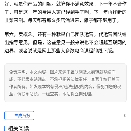
境
好，就是你产品的问题。就算你不满意效果，下一年不合作
导
了，可是这一年的费用人家已经到手了啊，下一年再找新的
航
韭菜来割。每天都有那么多店涌进来，骗子都不够用了。
第六，卖概念。还有一种就是自己团队运营，代运营团队给
出指导意见。但是，这些意见一般来说也不会超越互联网的
边界。或者说就是网上那些大多数电商课程的线下版。
免责声明：本文内容，图片来源于互联网及文摘转载整编而
成，不代表本站观点，不承担相关法律责任。其著作权归其原
作者所有。如发现本站有侵权/违法违规的内容，侵犯到您的权
益，请联系站长，一经查实，本站将立刻处理。
生成海报
0
相关阅读