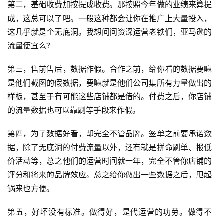
第二，基础收费加按提成收费。那按照今年做的业绩来算提
成，这总可以了吧。一般这种都会让你在推广上大量投入，
全
这几乎就是个无底洞。我想问问资深运营老铁们，亚马逊的
球
开
流量便宜么？
店
第三，售前售后，数据作假。合作之前，给你看的数据要嘛
是他们截图的假数据，要嘛就是他们公司集所有力量做出的
跨
境
样板，甚至于有可能这些店铺都是借的。付费之后，你店铺
百
的流量数据也可以靠刷等手段来作假。
科
第四，为了数据好看，却完全不管品牌。签单之前要承诺数
社
据，除了无底洞的付费流量以外，还有就是拼命刷单、报低
媒
价活动等，总之他们的运营时间就一年，完全不管你店铺的
营
评分和将来的品牌效应。总之给你做出一些数据之后，甩起
销
锅来也方便。
跨
第五，好坏没有标准。做得好，是代运营的功劳。做得不