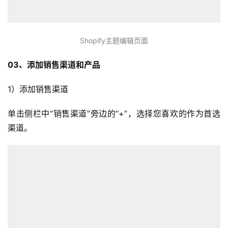
销
跨
境
Shopify主题编辑页面
导
03、添加销售渠道和产品
航
1）添加销售渠道
单击侧栏中“销售渠道”旁边的“+”，选择您喜欢的作为首选
渠道。