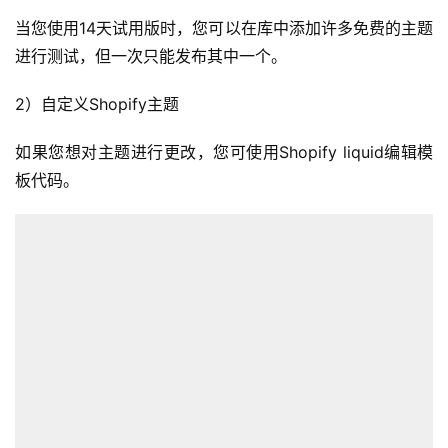
当您使用14天试用版时，您可以在库中添加许多免费的主题
首
进行测试，但一次只能发布其中一个。
页
2）自定义Shopify主题
全
球
如果您想对主题进行更改，您可使用Shopify liquid编辑模
开
板代码。
店
跨
境
百
科
社
媒
营