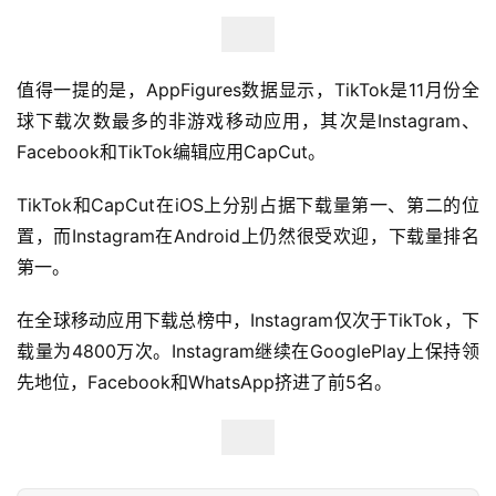
店
跨
值得一提的是，AppFigures数据显示，TikTok是11月份全
境
球下载次数最多的非游戏移动应用，其次是Instagram、
百
Facebook和TikTok编辑应用CapCut。
科
TikTok和CapCut在iOS上分别占据下载量第一、第二的位
社
置，而Instagram在Android上仍然很受欢迎，下载量排名
媒
第一。
营
销
在全球移动应用下载总榜中，Instagram仅次于TikTok，下
载量为4800万次。Instagram继续在GooglePlay上保持领
跨
先地位，Facebook和WhatsApp挤进了前5名。
境
导
航