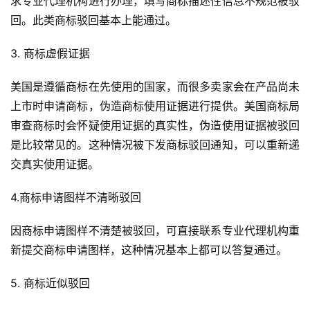
求专业代理机构进行办理，填写商标描述性信息不规范被驳
回。此类商标驳回基本上能通过。
首
3. 商标虚假证据
页
美国是遵循商标在先使用的国家，而很多卖家会在产品尚未
全
上市时申请商标，伪造商标使用证据进行提供。美国商标局
球
审查商标时会怀疑使用证据的真实性，伪造使用证据被驳回
开
店
是比较常见的。这种情况被下发商标驳回通知，可以重新递
交真实使用证据。
跨
4.商标申请图样不清晰驳回
境
百
因商标申请图样不清楚被驳回，可直接联系专业代理机构重
科
新提交商标申请图样，这种情况基本上都可以答复通过。
社
5. 商标近似驳回
媒
营