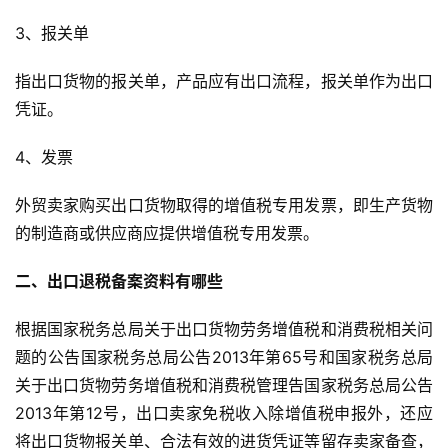
首
3、报关单
页
指出口货物的报关单，产品应有出口流程，报关单作为出口
全
凭证。
球
开
4、发票
店
外贸卖家购买出口货物取得的增值税专用发票，即生产货物
跨
的制造商或供应商应提供增值税专用发票。
境
百
二、出口退税备案资料有哪些
科
根据国家税务总局关于出口货物劳务增值税和消费税相关问
社
题的公告国家税务总局公告2013年第65号和国家税务总局
媒
关于出口货物劳务增值税和消费税管理告国家税务总局公告
营
2013年第12号，出口卖家免税收入除增值税申报外，还应
销
将出口货物报关单、合法有效的进货凭证等留存卖家备查，