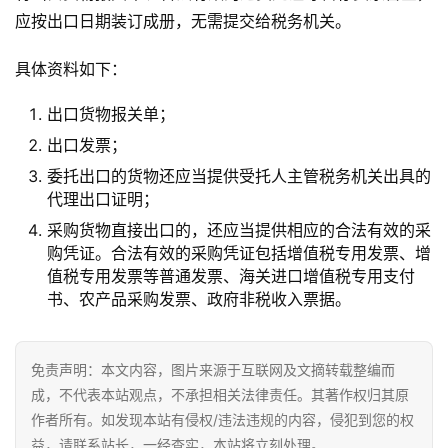
应按出口日期装订成册，无需提交给税务机关。
跨
境
具体资料如下：
导
航
出口货物报关单；
出口发票；
委托出口的货物还应当提供受托人主管税务机关出具的
代理出口证明；
采购货物直接出口的，还应当提供相应的合法有效的采
购凭证。合法有效的采购凭证包括增值税专用发票、增
值税专用发票等普通发票、海关进口增值税专用支付
书、农产品采购发票、政府非税收入票据。
免责声明：本文内容，图片来源于互联网及文摘转载整编而
成，不代表本站观点，不承担相关法律责任。其著作权归其原
作者所有。如发现本站有侵权/违法违规的内容，侵犯到您的权
益，请联系站长，一经查实，本站将立刻处理。