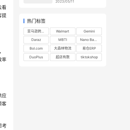
2023/05/11
云看
客提
热门标签
亚马逊跨境电商
Walmart
Gemini
Daraz
MBTI
Nano Banana
Bol.com
大森林物流
易仓ERP
，
DuoPlus
超店有数
tiktokshop
效率
供应
顾客
思考