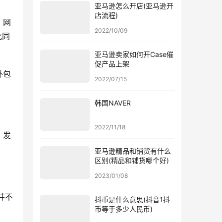
亚马逊怎么开店(亚马逊开
店流程)
：网
2022/10/09
此同
亚马逊卖家如何开Case催
促产品上架
外包
2022/07/15
韩国NAVER
2022/11/18
，发
亚马逊精品和铺货有什么
区别(精品和铺货哪个好)
2023/01/08
并不
抖币是什么意思(抖音1抖
币等于多少人民币)