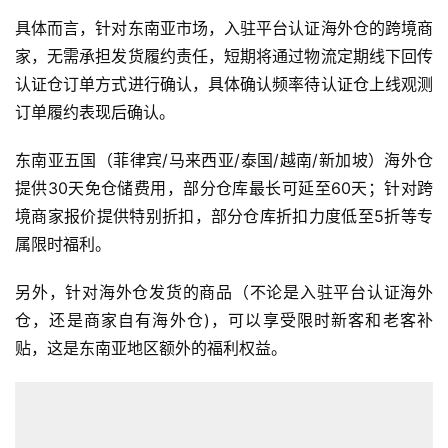
具体而言，针对东南亚市场，入驻平台认证海外仓的跨境商
家，无需承担发货履约责任，短期将通过物流定期线下回传
认证仓订单方式进行确认，具体确认频率待认证仓上线观测
订单履约表现后确认。
东南亚五国（菲律宾/马来西亚/泰国/越南/新加坡）海外仓
首
提供30天免仓储费用，部分仓库最长可延至60天；针对跨
页
境商家报价提供特别折扣，部分仓库折扣力度低至5折等专
属限时福利。
全
球
另外，针对海外仓发货的商品（不论是入驻平台认证海外
开
仓，还是商家自有海外仓)，可以享受限时新客和老客补
店
贴，这是东南亚地区额外的福利权益。
跨
境
百