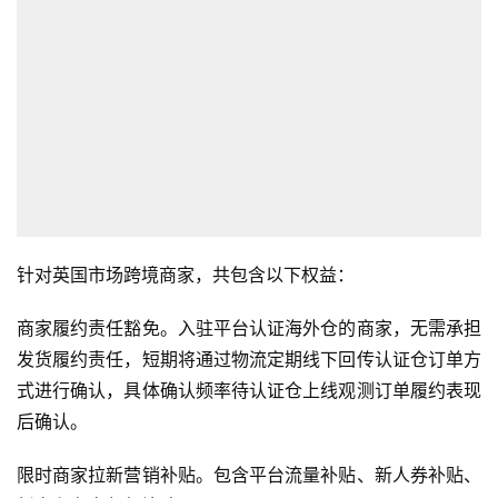
科
社
媒
营
销
跨
境
导
针对英国市场跨境商家，共包含以下权益：
航
商家履约责任豁免。入驻平台认证海外仓的商家，无需承担
发货履约责任，短期将通过物流定期线下回传认证仓订单方
式进行确认，具体确认频率待认证仓上线观测订单履约表现
后确认。
限时商家拉新营销补贴。包含平台流量补贴、新人券补贴、