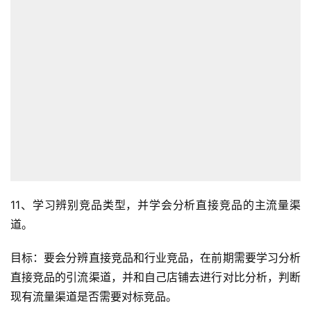
首
页
全
球
开
店
跨
境
百
科
11、学习辨别竞品类型，并学会分析直接竞品的主流量渠
道。
社
媒
目标：要会分辨直接竞品和行业竞品，在前期需要学习分析
营
直接竞品的引流渠道，并和自己店铺去进行对比分析，判断
销
现有流量渠道是否需要对标竞品。